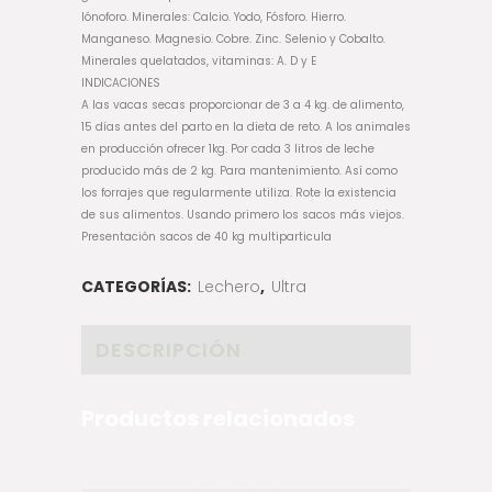
lónoforo. Minerales: Calcio. Yodo, Fósforo. Hierro.
Manganeso. Magnesio. Cobre. Zinc. Selenio y Cobalto.
Minerales quelatados, vitaminas: A. D y E
INDICACIONES
A las vacas secas proporcionar de 3 a 4 kg. de alimento,
15 días antes del parto en la dieta de reto. A los animales
en producción ofrecer 1kg. Por cada 3 litros de leche
producido más de 2 kg. Para mantenimiento. Así como
los forrajes que regularmente utiliza. Rote la existencia
de sus alimentos. Usando primero los sacos más viejos.
Presentación sacos de 40 kg multiparticula
CATEGORÍAS:
Lechero
,
Ultra
DESCRIPCIÓN
Productos relacionados