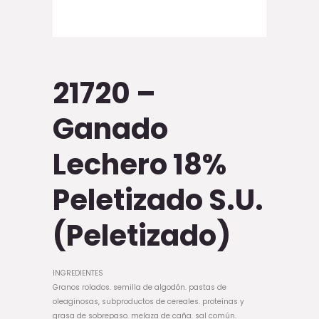
21720 –
Ganado
Lechero 18%
Peletizado S.U.
(Peletizado)
INGREDIENTES
Granos rolados. semilla de algodón. pastas de
oleaginosas, subproductos de cereales. proteínas y
grasa de sobrepaso. melaza de caña. sal común.