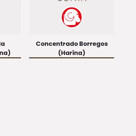
da
Concentrado Borregos
ina)
(Harina)