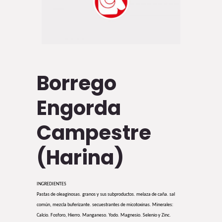
Borrego
Engorda
Campestre
(Harina)
INGREDIENTES
Pastas de oleaginosas. granos y sus subproductos. melaza de caña. sal
común, mezcla buferizante. secuestrantes de micotoxinas. Minerales:
Calcio. Fosforo, Hierro. Manganeso. Yodo. Magnesio. Selenio y Zinc.