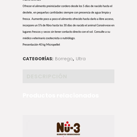
Ofrecer el alimento preiniciador cordero desde los 5 días de nacido hasta el
destete, en pequeñas cantidades siempre con presencia de agua limpia y
fresca. Aumente poco a poco el alimento ofrecido hasta darlo a libre acceso,
incorpore un 5% de fibra hasta los 30 días de nacido el animal Consérvese en
lugares frescos y secos sin tener contacto directo con el sol. Consulte a su
médico veterinario zootecnista o nutriólogo.
Presentación 40 kg Micropellet
CATEGORÍAS:
Borrego
,
Ultra
DESCRIPCIÓN
Productos relacionados