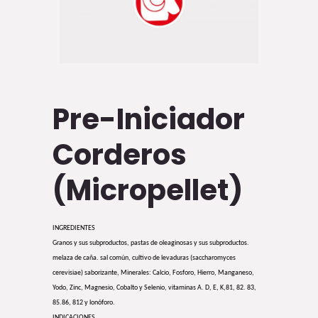
Pre-Iniciador
Corderos
(Micropellet)
INGREDIENTES
Granos y sus subproductos, pastas de oleaginosas y sus subproductos.
melaza de caña. sal común, cultivo de levaduras (saccharomyces
cerevisiae) saborizante, Minerales: Calcio, Fosforo, Hierro, Manganeso,
Yodo, Zinc, Magnesio, Cobalto y Selenio, vitaminas A. D, E, K,81, 82. 83,
85.86, 812 y lonóforo.
INDICACIONES