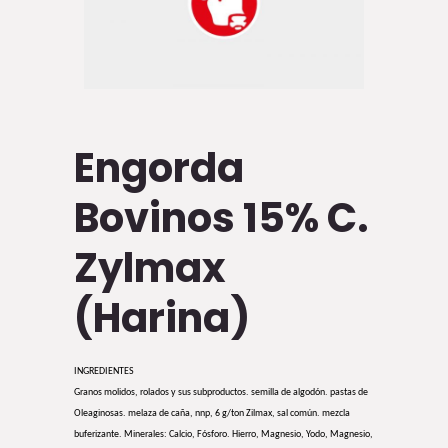
Engorda
Bovinos 15% C.
Zylmax
(Harina)
INGREDIENTES
Granos molidos, rolados y sus subproductos. semilla de algodón. pastas de
Oleaginosas. melaza de caña, nnp, 6 g/ton Zilmax, sal común. mezcla
buferizante. Minerales: Calcio, Fósforo. Hierro, Magnesio, Yodo, Magnesio,