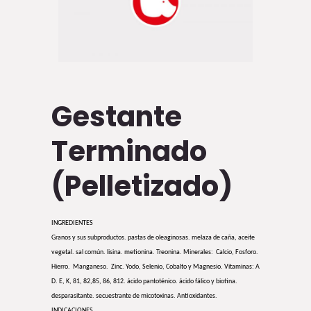
Gestante
Terminado
(Pelletizado)
INGREDIENTES
Granos y sus subproductos. pastas de oleaginosas. melaza de caña, aceite
vegetal. sal común. lisina. metionina. Treonina. Minerales: Calcio, Fosforo.
Hierro. Manganeso. Zinc. Yodo, Selenio, Cobalto y Magnesio. Vitaminas: A
D. E, K, 81, 82,85, 86, 812. ácido pantoténico. ácido fálico y biotina.
desparasitante. secuestrante de micotoxinas. Antioxidantes.
INDICACIONES