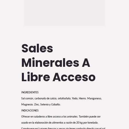
Sales
Minerales A
Libre Acceso
INGREDIENTES
Sal común, carbonato de calcio, ortofosfato, Yodo, Hierro. Manganeso,
Magnesio. Zinc, Selenio y Cobalto.
INDICACIONES
Ofrecer en saladeros a libre acceso a los animales. También puede ser
usado en la elaboración de alimentos a razón de 20 kg por tonelada.
Consérvese en Lugares frescos y secos sin tener contacto directo con el sol.