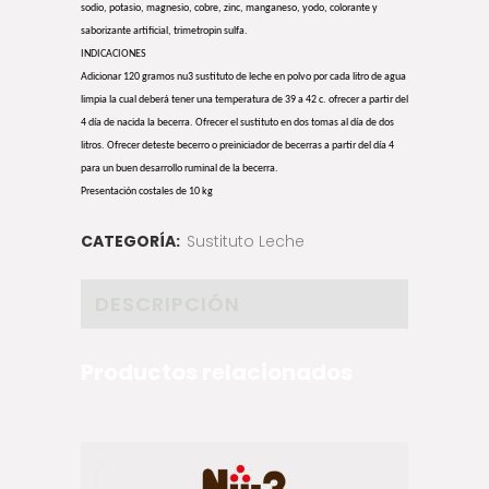
sodio, potasio, magnesio, cobre, zinc, manganeso, yodo, colorante y
saborizante artificial, trimetropin sulfa.
INDICACIONES
Adicionar 120 gramos nu3 sustituto de leche en polvo por cada litro de agua
limpia la cual deberá tener una temperatura de 39 a 42 c. ofrecer a partir del
4 día de nacida la becerra. Ofrecer el sustituto en dos tomas al día de dos
litros. Ofrecer deteste becerro o preiniciador de becerras a partir del día 4
para un buen desarrollo ruminal de la becerra.
Presentación costales de 10 kg
CATEGORÍA:
Sustituto Leche
DESCRIPCIÓN
Productos relacionados