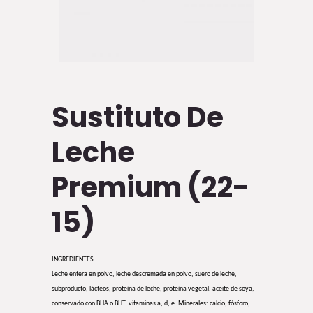
Sustituto De
Leche
Premium (22-
15)
INGREDIENTES
Leche entera en polvo, leche descremada en polvo, suero de leche,
subproducto, lácteos, proteína de leche, proteína vegetal. aceite de soya,
conservado con BHA o BHT. vitaminas a, d, e. Minerales: calcio, fósforo,