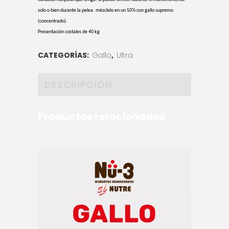
solo o bien durante la pelea. mézclelo en un 50% con gallo supremo
(concentrado).
Presentación costales de 40 kg
CATEGORÍAS:
Gallo
,
Ultra
DESCRIPCIÓN
Productos relacionados