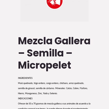
Mezcla Gallera
– Semilla –
Micropelet
INGREDIENTES
Maíz quebrado, trigo entero, sorgo entero, chícharo, arroz quebrado,
semilla de girasol, semilla de cártamo. Minerales: Calcio, Cobre, Fósforo,
Hierro, Manganeso, Zinc, Yodo y Selenio.
INDICACIONES
Ofrecer de 50 a 70 gramos de mezcla gallera a sus animales de acuerdo a la
condición corporal que tenga. lo puede ofrecer durante el mantenimiento