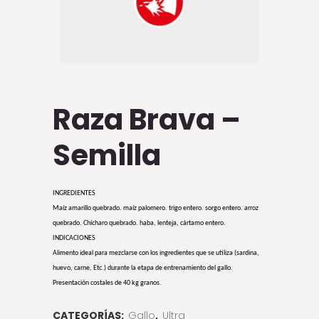
Raza Brava –
Semilla
INGREDIENTES
Maíz amarillo quebrado. maíz palomero. trigo entero. sorgo entero. arroz
quebrado. Chícharo quebrado. haba, lenteja, cártamo entero.
INDICACIONES
Alimento ideal para mezclarse con los ingredientes que se utiliza (sardina,
huevo, carne, Etc.) durante la etapa de entrenamiento del gallo.
Presentación costales de 40 kg granos.
CATEGORÍAS:
Gallo
,
Ultra